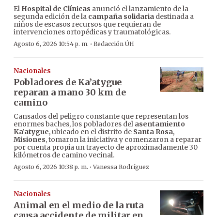
El
Hospital de Clínicas
anunció el lanzamiento de la
segunda edición de la
campaña solidaria
destinada a
niños de escasos recursos que requieran de
intervenciones ortopédicas y traumatológicas.
·
Agosto 6, 2026 10:54 p. m.
Redacción ÚH
Nacionales
Pobladores de Ka’atygue
reparan a mano 30 km de
camino
Cansados del peligro constante que representan los
enormes baches, los pobladores del
asentamiento
Ka’atygue
, ubicado en el distrito de
Santa Rosa
,
Misiones
, tomaron la iniciativa y comenzaron a reparar
por cuenta propia un trayecto de aproximadamente 30
kilómetros de camino vecinal.
·
Agosto 6, 2026 10:38 p. m.
Vanessa Rodríguez
Nacionales
Animal en el medio de la ruta
causa accidente de militar en