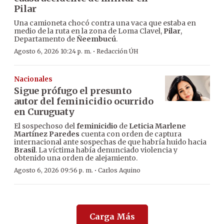
Pilar
Una camioneta chocó contra una vaca que estaba en
medio de la ruta en la zona de Loma Clavel,
Pilar
,
Departamento de
Ñeembucú
.
·
Agosto 6, 2026 10:24 p. m.
Redacción ÚH
Nacionales
Sigue prófugo el presunto
autor del feminicidio ocurrido
en Curuguaty
El sospechoso del
feminicidio
de
Leticia Marlene
Martínez Paredes
cuenta con orden de captura
internacional ante sospechas de que habría huido hacia
Brasil
. La víctima había denunciado violencia y
obtenido una orden de alejamiento.
·
Agosto 6, 2026 09:56 p. m.
Carlos Aquino
Carga Más