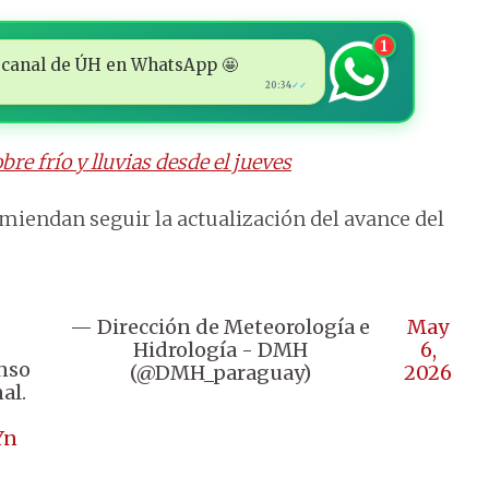
1
 al canal de ÚH en WhatsApp 🤩
20:34
✓✓
bre frío y lluvias desde el jueves
omiendan seguir la actualización del avance del
— Dirección de Meteorología e
May
Hidrología - DMH
6,
nso
(@DMH_paraguay)
2026
al.
Yn