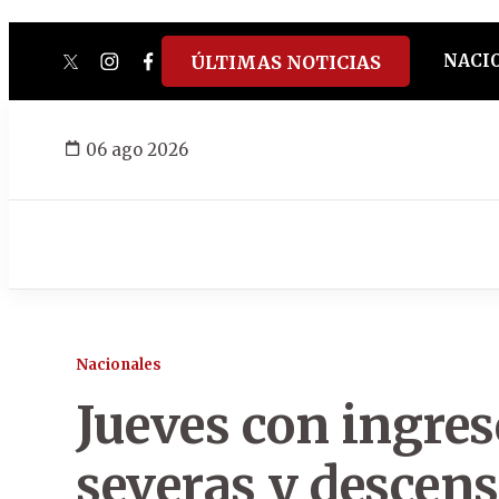
NACI
ÚLTIMAS NOTICIAS
twitter
instagram
facebook
tiktok
youtube
spotify
06 ago 2026
Nacionales
Jueves con ingre
severas y descens