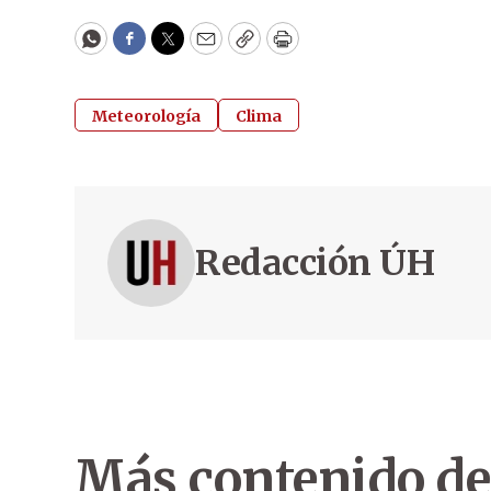
WhatsApp
Facebook
Twitter
Email
Copy
Print
Meteorología
Clima
Redacción ÚH
Más contenido de