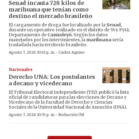
Senad incauta 728 kilos de
marihuana que tenían como
destino el mercado brasileño
El cargamento de droga fue localizado por la
Senad
,
durante un operativo realizado en el distrito de Yvy Pytã,
Departamento de
Canindeyú
. Según los datos
manejados por los intervinientes, la
marihuana
sería
trasladada hacia territorio brasileño.
·
Agosto 7, 2026 10:41 p. m.
Carlos Aquino
Nacionales
Derecho UNA: Los postulantes
a decano y vicedecano
El Tribunal Electoral Independiente (TEI) publicó la lista
oficial de candidaturas para las elecciones de Decano y
Vicedecano de la Facultad de Derecho y Ciencias
Sociales de la Universidad Nacional de Asunción (UNA).
·
Agosto 7, 2026 10:35 p. m.
Redacción ÚH