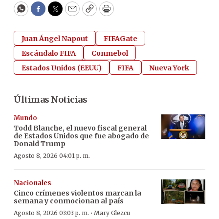
WhatsApp
Facebook
Twitter
Email
Copy
Print
Juan Ángel Napout
FIFAGate
Escándalo FIFA
Conmebol
Estados Unidos (EEUU)
FIFA
Nueva York
Últimas Noticias
Mundo
Todd Blanche, el nuevo fiscal general
de Estados Unidos que fue abogado de
Donald Trump
Agosto 8, 2026 04:01 p. m.
Nacionales
Cinco crímenes violentos marcan la
semana y conmocionan al país
·
Agosto 8, 2026 03:03 p. m.
Mary Glezcu