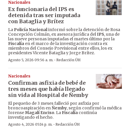
Nacionales
Ex funcionaria del IPS es
detenida tras ser imputada
con Bataglia y Brítez
La
Policía Nacional
informó sobre la detención de Rosa
Concepción Colmán, ex asesora jurídica del
IPS
, una de
las nueve personas imputadas el martes último por la
Fiscalía
en el marco de la investigación contra ex
miembros del Consejo Previsional entre ellos, los ex
presidentes Vicente Bataglia y Jorge Brítez.
·
Agosto 5, 2026 09:56 a. m.
Redacción ÚH
Nacionales
Confirman asfixia de bebé de
tres meses que había llegado
sin vida al Hospital de Ñemby
El pequeño de 3 meses falleció por asfixia por
broncoaspiración en
Ñemby
, según confirmó la médica
forense
Magalí Enciso
. La
Fiscalía
continúa
investigando el hecho.
·
Agosto 4, 2026 05:14 p. m.
Redacción ÚH