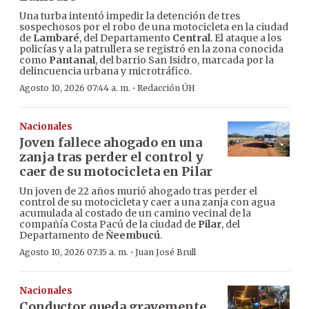
Una turba intentó impedir la detención de tres
sospechosos por el robo de una motocicleta en la ciudad
de
Lambaré
, del Departamento
Central
. El ataque a los
policías y a la patrullera se registró en la zona conocida
como
Pantanal
, del barrio San Isidro, marcada por la
delincuencia urbana y microtráfico.
·
Agosto 10, 2026 07:44 a. m.
Redacción ÚH
Nacionales
Joven fallece ahogado en una
zanja tras perder el control y
caer de su motocicleta en Pilar
Un joven de 22 años murió ahogado tras perder el
control de su motocicleta y caer a una zanja con agua
acumulada al costado de un camino vecinal de la
compañía Costa Pacú de la ciudad de
Pilar
, del
Departamento de
Ñeembucú
.
·
Agosto 10, 2026 07:35 a. m.
Juan José Brull
Nacionales
Conductor queda gravemente