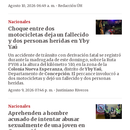
·
Agosto 10, 2026 06:49 a. m.
Redacción ÚH
Nacionales
Choque entre dos
motocicletas deja un fallecido
y dos personas heridas en Yby
Yaú
Un accidente de tránsito con derivación fatal se registró
durante la madrugada de este domingo, sobre la Ruta
PY08 a la altura del kilómetro 510, en la zona de la
Colonia Nueva Esperanza
, distrito de
Yby Yaú
,
Departamento de
Concepción
. El percance involucró a
dos motocicletas y dejó un fallecido y dos personas
heridas.
·
Agosto 9, 2026 07:46 p. m.
Justiniano Riveros
Nacionales
Aprehenden a hombre
acusado de intentar abusar
sexualmente de una joven en