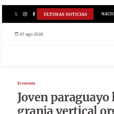
NACI
ÚLTIMAS NOTICIAS
twitter
instagram
facebook
tiktok
youtube
spotify
07 ago 2026
Economía
Joven paraguayo 
granja vertical o