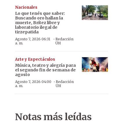
Nacionales
Lo que tenés que saber:
Buscando oro hallan la
muerte, Brítez libre y
laboratorio ilegal de
tirzepatida
·
Agosto 7, 2026 06:31
Redacción
a. m.
ÚH
Arte y Espectáculos
Música, teatro y alegría para
el segundo fin de semana de
agosto
·
Agosto 7, 2026 04:00
Redacción
a. m.
ÚH
Primera y única. La startup distribuye brotes de rabanito, maíz, z
Notas más leídas