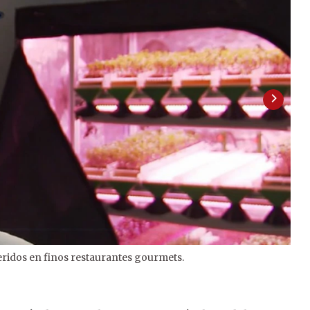
ueridos en finos restaurantes gourmets.
2
/
2