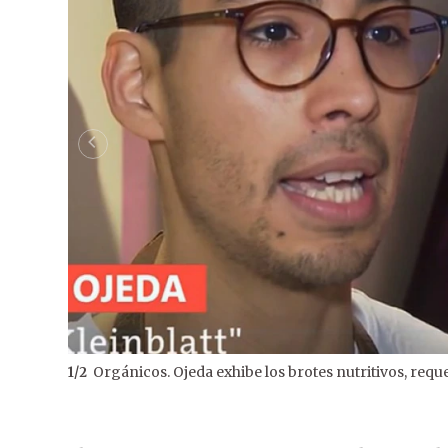
Orgánicos. Ojeda exhibe los brotes nutritivos, req
1
/
2