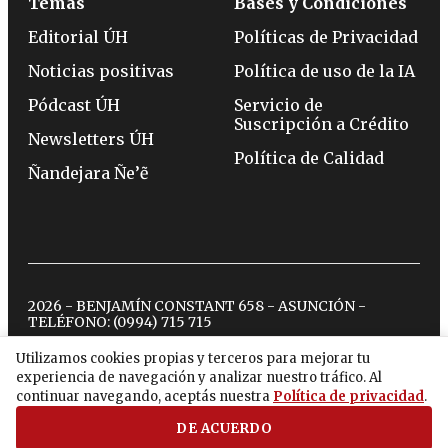
Temas
Bases y Condiciones
Editorial ÚH
Políticas de Privacidad
Noticias positivas
Política de uso de la IA
Pódcast ÚH
Servicio de
Suscripción a Crédito
Newsletters ÚH
Política de Calidad
Ñandejara Ñe’ẽ
2026 - BENJAMÍN CONSTANT 658 - ASUNCIÓN -
TELÉFONO:
(0994) 715 715
Utilizamos cookies propias y terceros para mejorar tu
experiencia de navegación y analizar nuestro tráfico. Al
twitter
instagram
facebook
tiktok
youtube
spotify
continuar navegando, aceptás nuestra
Política de privacidad
.
DE ACUERDO