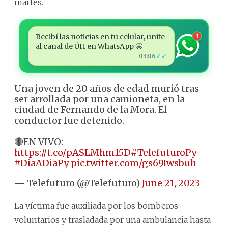
martes.
Recibí las noticias en tu celular, unite
1
al canal de ÚH en WhatsApp 🤩
✓✓
03:06
Una joven de 20 años de edad murió tras
ser arrollada por una camioneta, en la
ciudad de Fernando de la Mora. El
conductor fue detenido.
🔴EN VIVO:
https://t.co/pASLMhm15D
#TelefuturoPy
#DiaADiaPy
pic.twitter.com/gs69Iwsbuh
— Telefuturo (@Telefuturo)
June 21, 2023
La víctima fue auxiliada por los bomberos
voluntarios y trasladada por una ambulancia hasta