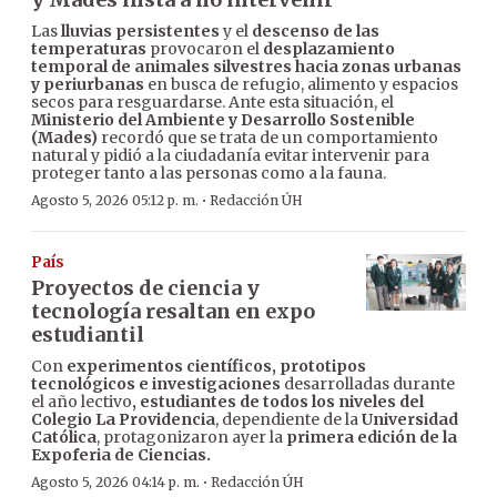
Las
lluvias persistentes
y el
descenso de las
temperaturas
provocaron el
desplazamiento
temporal de animales silvestres hacia zonas urbanas
y periurbanas
en busca de refugio, alimento y espacios
secos para resguardarse. Ante esta situación, el
Ministerio del Ambiente y Desarrollo Sostenible
(Mades)
recordó que se trata de un comportamiento
natural y pidió a la ciudadanía evitar intervenir para
proteger tanto a las personas como a la fauna.
·
Agosto 5, 2026 05:12 p. m.
Redacción ÚH
País
Proyectos de ciencia y
tecnología resaltan en expo
estudiantil
Con
experimentos científicos, prototipos
tecnológicos e investigaciones
desarrolladas durante
el año lectivo
, estudiantes de todos los niveles del
Colegio La Providencia
, dependiente de la
Universidad
Católica
, protagonizaron ayer la
primera edición de la
Expoferia de Ciencias.
·
Agosto 5, 2026 04:14 p. m.
Redacción ÚH