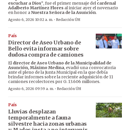
escuchar a Dios”
, fue el primer mensaje del
cardenal
Adalberto Martínez Flores
al iniciar ayer el novenario
en honor a
Nuestra Señora de la Asunción
.
·
Agosto 6, 2026 10:02 a. m.
Redacción ÚH
País
Director de Aseo Urbano de
Bello evita informar sobre
dudosa compra de camiones
El
director de Aseo Urbano de la Municipalidad de
Asunción, Máximo Medina
, evadió una convocatoria
ante el pleno de la Junta Municipal en la que debía
brindar informes sobre la reciente adquisición de 11
camiones recolectores por G. 13.606 millones.
·
Agosto 6, 2026 09:59 a. m.
Redacción ÚH
País
Lluvias desplazan
temporalmente a fauna
silvestre hacia zonas urbanas
y Mades insta a no intervenir