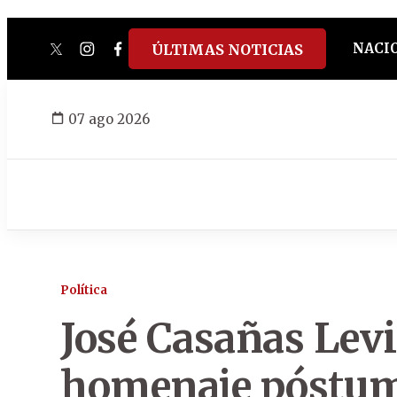
NACI
ÚLTIMAS NOTICIAS
twitter
instagram
facebook
tiktok
youtube
spotify
07 ago 2026
Política
José Casañas Levi
homenaje póstum