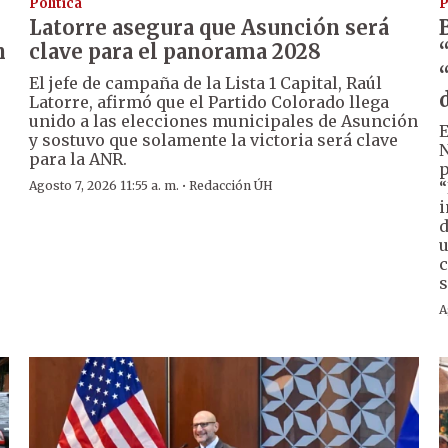
Política
P
Latorre asegura que Asunción será
n
clave para el panorama 2028
El jefe de campaña de la Lista 1 Capital, Raúl
d
Latorre, afirmó que el Partido Colorado llega
unido a las elecciones municipales de Asunción
E
y sostuvo que solamente la victoria será clave
N
para la ANR.
p
·
Agosto 7, 2026 11:55 a. m.
Redacción ÚH
“
i
d
u
c
s
A