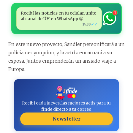
Recibí las noticias en tu celular, unite
1
al canal de ÚH en WhatsApp 🤩
✓✓
14:33
En este nuevo proyecto, Sandler personificará a un
policía neoyorquino, y la actriz encarnará a su
esposa. Juntos emprenderán un ansiado viaje a
Europa.
Recibí cada jueves, las mejores actis para tu
finde directo a tu correo
Newsletter