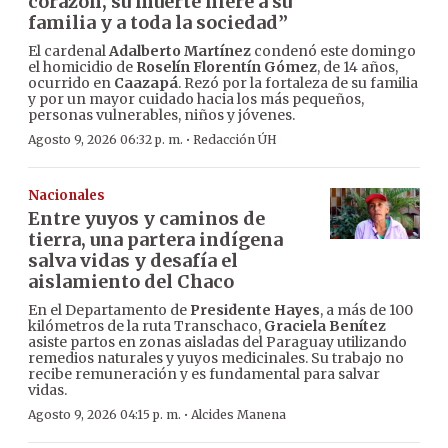
corazón, su muerte hiere a su
familia y a toda la sociedad”
El cardenal
Adalberto Martínez
condenó este domingo
el homicidio de
Roselín Florentín Gómez
, de 14 años,
ocurrido en
Caazapá
. Rezó por la fortaleza de su familia
y por un mayor cuidado hacia los más pequeños,
personas vulnerables, niños y jóvenes.
·
Agosto 9, 2026 06:32 p. m.
Redacción ÚH
Nacionales
Entre yuyos y caminos de
tierra, una partera indígena
salva vidas y desafía el
aislamiento del Chaco
En el Departamento de
Presidente Hayes
, a más de 100
kilómetros de la ruta Transchaco,
Graciela Benítez
asiste partos en zonas aisladas del Paraguay utilizando
remedios naturales y yuyos medicinales. Su trabajo no
recibe remuneración y es fundamental para salvar
vidas.
·
Agosto 9, 2026 04:15 p. m.
Alcides Manena