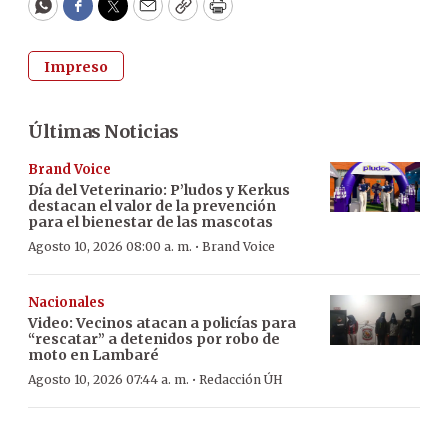
WhatsApp
Facebook
Twitter
Email
Copy
Print
Impreso
Últimas Noticias
Brand Voice
Día del Veterinario: P’ludos y Kerkus
destacan el valor de la prevención
para el bienestar de las mascotas
·
Agosto 10, 2026 08:00 a. m.
Brand Voice
Nacionales
Video: Vecinos atacan a policías para
“rescatar” a detenidos por robo de
moto en Lambaré
·
Agosto 10, 2026 07:44 a. m.
Redacción ÚH