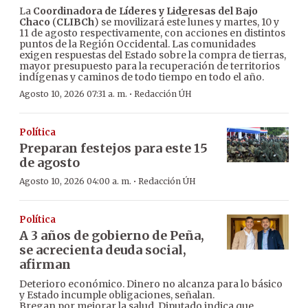
La
Coordinadora de Líderes y Lid
e
resas del Bajo
Chaco
(
CLIBCh
) se movilizará este lunes y martes, 10 y
11 de agosto respectivamente, con acciones en distintos
puntos de la Región Occidental. Las comunidades
exigen respuestas del Estado sobre la compra de tierras,
mayor presupuesto para la recuperación de territorios
indígenas y caminos de todo tiempo en todo el año.
·
Agosto 10, 2026 07:31 a. m.
Redacción ÚH
Política
Preparan festejos para este 15
de agosto
·
Agosto 10, 2026 04:00 a. m.
Redacción ÚH
Política
A 3 años de gobierno de Peña,
se acrecienta deuda social,
afirman
Deterioro económico. Dinero no alcanza para lo básico
y Estado incumple obligaciones, señalan.
Bregan por mejorar la salud. Diputado indica que