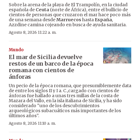
Sobre la arena de la playa de El Trampolín, en la ciudad
española de
Ceuta
(norte de África), entre el bullicio de
cientos de personas que cruzaron el mar hace poco más
de una semana desde
Marruecos
hasta
España
,
Azzdine camina cojeando en busca de ayuda sanitaria.
Agosto 8, 2026 11:22 a. m.
Mundo
El mar de Sicilia devuelve
restos de un barco de la época
romana con cientos de
ánforas
Un pecio de la época romana, que presumiblemente data
de entre los siglos II y I a. C.,cargado con cientos de
ánforas fue hallado a unas tres millas de la costa de
Mazara del Vallo, en la isla italiana de Sicilia, y ha sido
considerado “uno de los descubrimientos
arqueológicos subacuáticos más importantes de los
últimos años”.
Agosto 8, 2026 11:10 a. m.