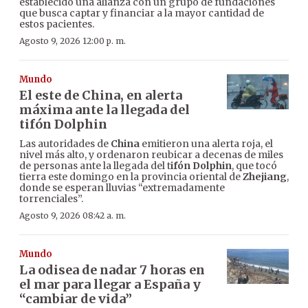
establecido una alianza con un grupo de fundaciones
que busca captar y financiar a la mayor cantidad de
estos pacientes.
Agosto 9, 2026 12:00 p. m.
Mundo
El este de China, en alerta
máxima ante la llegada del
tifón Dolphin
Las autoridades de
China
emitieron una alerta roja, el
nivel más alto, y ordenaron reubicar a decenas de miles
de personas ante la llegada del t
ifón Dolphin
, que tocó
tierra este domingo en la provincia oriental de
Zhejiang
,
donde se esperan lluvias “extremadamente
torrenciales”.
Agosto 9, 2026 08:42 a. m.
Mundo
La odisea de nadar 7 horas en
el mar para llegar a España y
“cambiar de vida”