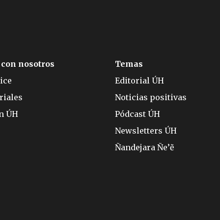
 con nosotros
Temas
ice
Editorial ÚH
riales
Noticias positivas
ón ÚH
Pódcast ÚH
Newsletters ÚH
Ñandejara Ñe’ẽ