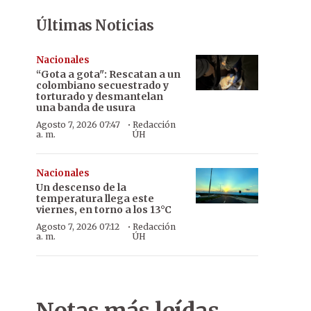
Últimas Noticias
Nacionales
“Gota a gota": Rescatan a un
colombiano secuestrado y
torturado y desmantelan
una banda de usura
·
Agosto 7, 2026 07:47
Redacción
a. m.
ÚH
Nacionales
Un descenso de la
temperatura llega este
viernes, en torno a los 13°C
·
Agosto 7, 2026 07:12
Redacción
a. m.
ÚH