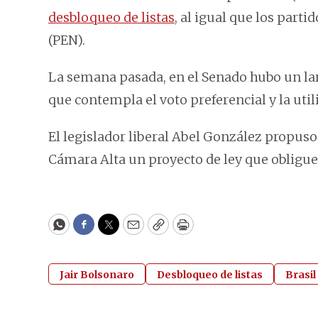
desbloqueo de listas
, al igual que los part
(PEN).
La semana pasada, en el Senado hubo un larg
que contempla el voto preferencial y la util
El legislador liberal Abel González propuso
Cámara Alta un proyecto de ley que obligue
WhatsApp
Facebook
Twitter
Email
Copy
Print
Jair Bolsonaro
Desbloqueo de listas
Brasil