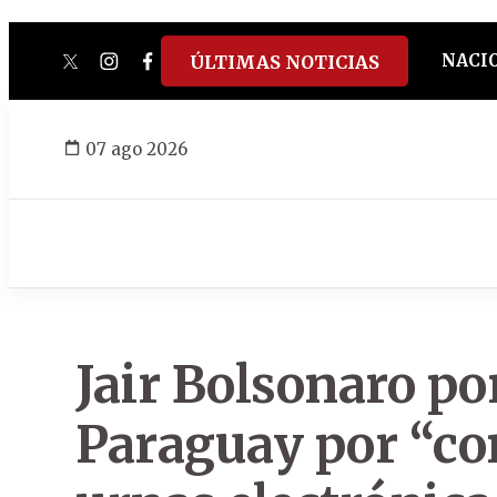
NACI
ÚLTIMAS NOTICIAS
twitter
instagram
facebook
tiktok
youtube
spotify
07 ago 2026
Jair Bolsonaro po
Paraguay por “con