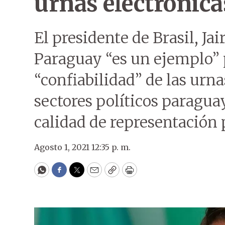
urnas electrónica
El presidente de Brasil, Jai
Paraguay “es un ejemplo” p
“confiabilidad” de las urn
sectores políticos paragua
calidad de representación p
Agosto 1, 2021 12:35 p. m.
WhatsApp
Facebook
Twitter
Email
Copy
Print