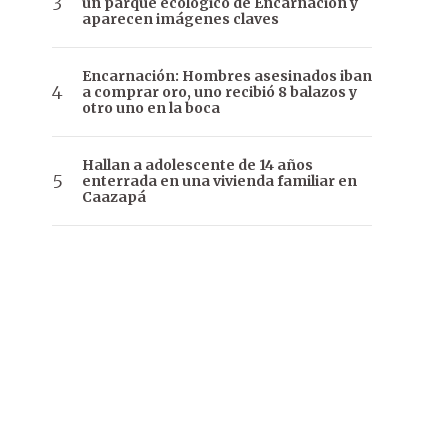
un parque ecológico de Encarnación y
aparecen imágenes claves
Encarnación: Hombres asesinados iban
a comprar oro, uno recibió 8 balazos y
otro uno en la boca
Hallan a adolescente de 14 años
enterrada en una vivienda familiar en
Caazapá