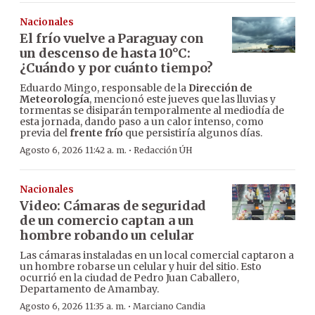
Nacionales
El frío vuelve a Paraguay con
un descenso de hasta 10°C:
¿Cuándo y por cuánto tiempo?
Eduardo Mingo, responsable de la
Dirección de
Meteorología
, mencionó este jueves que las lluvias y
tormentas se disiparán temporalmente al mediodía de
esta jornada, dando paso a un calor intenso, como
previa del
frente frío
que persistiría algunos días.
·
Agosto 6, 2026 11:42 a. m.
Redacción ÚH
Nacionales
Video: Cámaras de seguridad
de un comercio captan a un
hombre robando un celular
Las cámaras instaladas en un local comercial captaron a
un hombre robarse un celular y huir del sitio. Esto
ocurrió en la ciudad de Pedro Juan Caballero,
Departamento de Amambay.
·
Agosto 6, 2026 11:35 a. m.
Marciano Candia