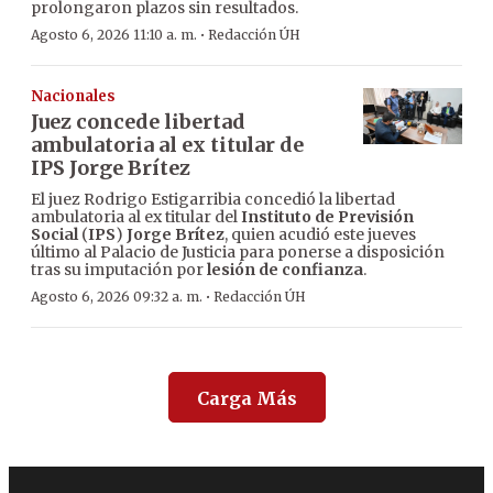
prolongaron plazos sin resultados.
·
Agosto 6, 2026 11:10 a. m.
Redacción ÚH
Nacionales
Juez concede libertad
ambulatoria al ex titular de
IPS Jorge Brítez
El juez Rodrigo Estigarribia concedió la libertad
ambulatoria al ex titular del
Instituto de Previsión
Social
(
IPS
)
Jorge Brítez
, quien acudió este jueves
último al Palacio de Justicia para ponerse a disposición
tras su imputación por
lesión de confianza
.
·
Agosto 6, 2026 09:32 a. m.
Redacción ÚH
Carga Más