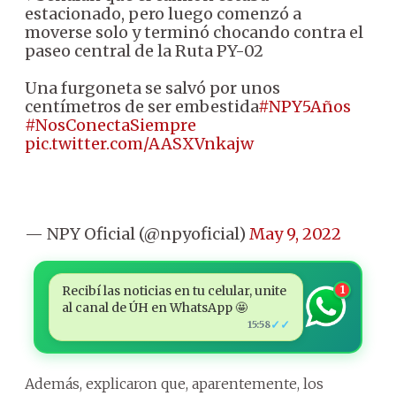
estacionado, pero luego comenzó a
moverse solo y terminó chocando contra el
paseo central de la Ruta PY-02
Una furgoneta se salvó por unos
centímetros de ser embestida
#NPY5Años
#NosConectaSiempre
pic.twitter.com/AASXVnkajw
— NPY Oficial (@npyoficial)
May 9, 2022
Recibí las noticias en tu celular, unite
1
al canal de ÚH en WhatsApp 🤩
✓✓
15:58
Además, explicaron que, aparentemente, los