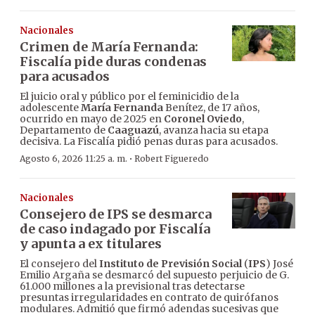
Nacionales
Crimen de María Fernanda:
Fiscalía pide duras condenas
para acusados
El juicio oral y público por el feminicidio de la
adolescente
María Fernanda
Benítez, de 17 años,
ocurrido en mayo de 2025 en
Coronel Oviedo
,
Departamento de
Caaguazú
, avanza hacia su etapa
decisiva. La Fiscalía pidió penas duras para acusados.
·
Agosto 6, 2026 11:25 a. m.
Robert Figueredo
Nacionales
Consejero de IPS se desmarca
de caso indagado por Fiscalía
y apunta a ex titulares
El consejero del
Instituto de Previsión Social
(
IPS
) José
Emilio Argaña se desmarcó del supuesto perjuicio de G.
61.000 millones a la previsional tras detectarse
presuntas irregularidades en contrato de quirófanos
modulares. Admitió que firmó adendas sucesivas que