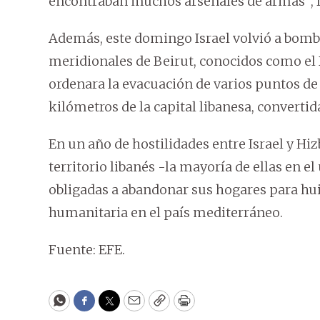
encontraban muchos arsenales de armas”, r
Además, este domingo Israel volvió a bomb
meridionales de Beirut, conocidos como el D
ordenara la evacuación de varios puntos de 
kilómetros de la capital libanesa, converti
En un año de hostilidades entre Israel y H
territorio libanés -la mayoría de ellas en e
obligadas a abandonar sus hogares para huir
humanitaria en el país mediterráneo.
Fuente: EFE.
WhatsApp
Facebook
Twitter
Email
Copy
Print