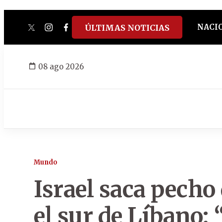
NACI
ÚLTIMAS NOTICIAS
twitter
instagram
facebook
tiktok
youtube
spotify
08 ago 2026
Mundo
Israel saca pecho 
el sur de Líbano: