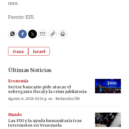
mes.
Fuente: EFE.
WhatsApp
Facebook
Twitter
Email
Copy
Print
Gaza
Israel
Últimas Noticias
Economía
Sector bancario pide atacar el
sobregasto fiscal y la crisis jubilatoria
·
Agosto 6, 2026 03:24 p. m.
Redacción ÚH
Mundo
Las FDI y la ayuda humanitaria tras
terremotos en Venezuela