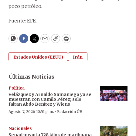
poco petróleo.
Fuente: EFE.
WhatsApp
Facebook
Twitter
Email
Copy
Print
Estados Unidos (EEUU)
Irán
Últimas Noticias
Política
Velázquez y Arnaldo Samaniego ya se
muestran con Camilo Pérez; solo
faltan Abdo Benítez y Wiens
·
Agosto 7, 2026 10:51 p. m.
Redacción ÚH
Nacionales
Senad incauta 728 kilos de marihuana