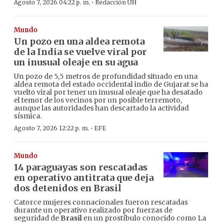
·
Agosto 7, 2026 04:22 p. m.
Redacción ÚH
Mundo
Un pozo en una aldea remota
de la India se vuelve viral por
un inusual oleaje en su agua
Un pozo de 5,5 metros de profundidad situado en una
aldea remota del estado occidental indio de Gujarat se ha
vuelto viral por tener un inusual oleaje que ha desatado
el temor de los vecinos por un posible terremoto,
aunque las autoridades han descartado la actividad
sísmica.
·
Agosto 7, 2026 12:22 p. m.
EFE
Mundo
14 paraguayas son rescatadas
en operativo antitrata que deja
dos detenidos en Brasil
Catorce mujeres connacionales fueron rescatadas
durante un operativo realizado por fuerzas de
seguridad de
Brasil
en un prostíbulo conocido como La