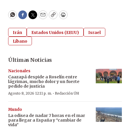
WhatsApp
Facebook
Twitter
Email
Copy
Print
Irán
Estados Unidos (EEUU)
Israel
Líbano
Últimas Noticias
Nacionales
Caazapá despide a Roselín entre
lágrimas, mucho dolor y un fuerte
pedido de justicia
·
Agosto 8, 2026 12:11 p. m.
Redacción ÚH
Mundo
La odisea de nadar 7 horas en el mar
para llegar a España y “cambiar de
vida”