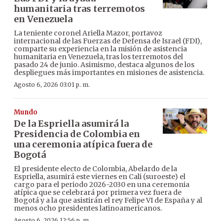
humanitaria tras terremotos
en Venezuela
La teniente coronel Ariella Mazor, portavoz
internacional de las Fuerzas de Defensa de Israel (FDI),
comparte su experiencia en la misión de asistencia
humanitaria en Venezuela, tras los terremotos del
pasado 24 de junio. Asimismo, destaca algunos de los
despliegues más importantes en misiones de asistencia.
Agosto 6, 2026 03:01 p. m.
Mundo
De la Espriella asumirá la
Presidencia de Colombia en
una ceremonia atípica fuera de
Bogotá
El presidente electo de Colombia, Abelardo de la
Espriella, asumirá este viernes en Cali (suroeste) el
cargo para el periodo 2026-2030 en una ceremonia
atípica que se celebrará por primera vez fuera de
Bogotá y a la que asistirán el rey Felipe VI de España y al
menos ocho presidentes latinoamericanos.
Agosto 6, 2026 12:56 p. m.