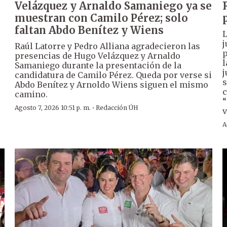
Velázquez y Arnaldo Samaniego ya se
muestran con Camilo Pérez; solo
faltan Abdo Benítez y Wiens
L
j
Raúl Latorre y Pedro Alliana agradecieron las
p
presencias de Hugo Velázquez y Arnaldo
l
Samaniego durante la presentación de la
j
candidatura de Camilo Pérez. Queda por verse si
s
Abdo Benítez y Arnoldo Wiens siguen el mismo
c
camino.
“
·
Agosto 7, 2026 10:51 p. m.
Redacción ÚH
v
A