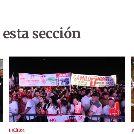
 esta sección
Política
P