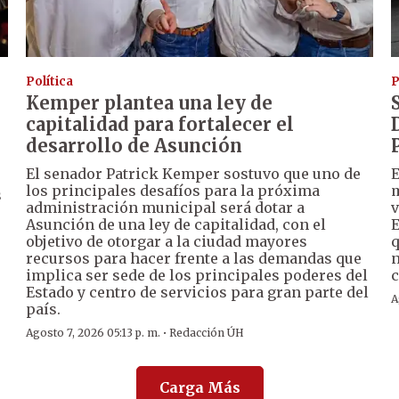
Política
P
Kemper plantea una ley de
capitalidad para fortalecer el
desarrollo de Asunción
El senador Patrick Kemper sostuvo que uno de
E
los principales desafíos para la próxima
m
s
administración municipal será dotar a
v
Asunción de una ley de capitalidad, con el
E
objetivo de otorgar a la ciudad mayores
q
recursos para hacer frente a las demandas que
n
implica ser sede de los principales poderes del
c
Estado y centro de servicios para gran parte del
A
país.
·
Agosto 7, 2026 05:13 p. m.
Redacción ÚH
Carga Más