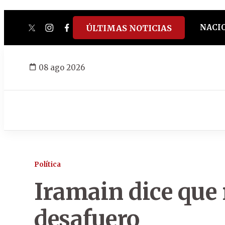
NACI
ÚLTIMAS NOTICIAS
twitter
instagram
facebook
tiktok
youtube
spotify
08 ago 2026
Política
Iramain dice que 
desafuero