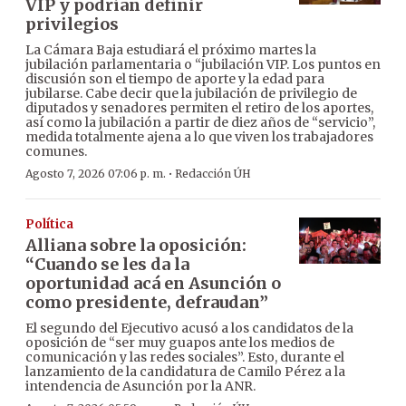
VIP y podrían definir
privilegios
La Cámara Baja estudiará el próximo martes la
jubilación parlamentaria o “jubilación VIP. Los puntos en
discusión son el tiempo de aporte y la edad para
jubilarse. Cabe decir que la jubilación de privilegio de
diputados y senadores permiten el retiro de los aportes,
así como la jubilación a partir de diez años de “servicio”,
medida totalmente ajena a lo que viven los trabajadores
comunes.
·
Agosto 7, 2026 07:06 p. m.
Redacción ÚH
Política
Alliana sobre la oposición:
“Cuando se les da la
oportunidad acá en Asunción o
como presidente, defraudan”
El segundo del Ejecutivo acusó a los candidatos de la
oposición de “ser muy guapos ante los medios de
comunicación y las redes sociales”. Esto, durante el
lanzamiento de la candidatura de Camilo Pérez a la
intendencia de Asunción por la ANR.