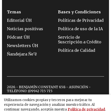
Temas
Bases y Condiciones
Editorial ÚH
Políticas de Privacidad
Noticias positivas
Política de uso de la IA
Pódcast ÚH
Servicio de
Suscripción a Crédito
Newsletters ÚH
Política de Calidad
Ñandejara Ñe’ẽ
2026 - BENJAMÍN CONSTANT 658 - ASUNCIÓN -
TELÉFONO:
(0994) 715 715
Utilizamos cookies propias y terceros para mejorar tu
experiencia de navegación y analizar nuestro tráfico. Al
twitter
instagram
facebook
tiktok
youtube
spotify
continuar navegando, aceptás nuestra
Política de privacidad
.