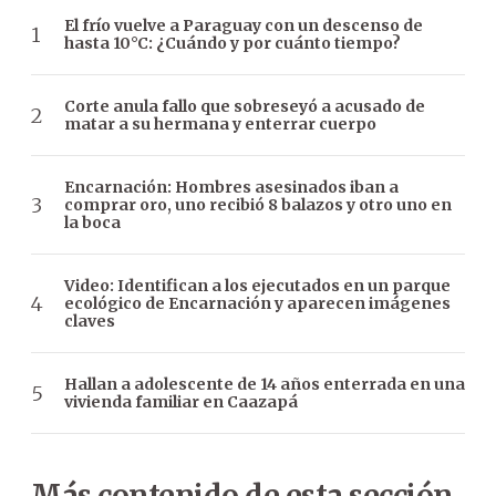
El frío vuelve a Paraguay con un descenso de
hasta 10°C: ¿Cuándo y por cuánto tiempo?
Corte anula fallo que sobreseyó a acusado de
matar a su hermana y enterrar cuerpo
Encarnación: Hombres asesinados iban a
comprar oro, uno recibió 8 balazos y otro uno en
la boca
Video: Identifican a los ejecutados en un parque
ecológico de Encarnación y aparecen imágenes
claves
Hallan a adolescente de 14 años enterrada en una
vivienda familiar en Caazapá
Más contenido de esta sección