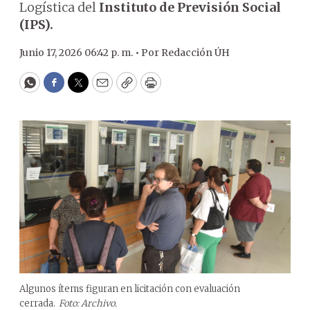
Logística del
Instituto de Previsión Social
(IPS).
Junio 17, 2026 06:42 p. m. •
Por
Redacción ÚH
WhatsApp
Facebook
Twitter
Email
Copy
Print
Algunos ítems figuran en licitación con evaluación
cerrada.
Foto: Archivo.