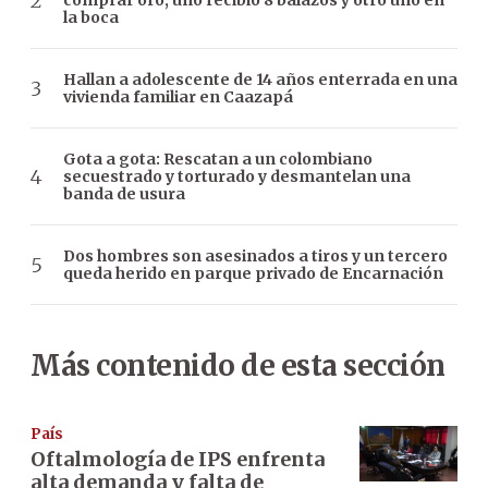
comprar oro, uno recibió 8 balazos y otro uno en
la boca
Hallan a adolescente de 14 años enterrada en una
vivienda familiar en Caazapá
Gota a gota: Rescatan a un colombiano
secuestrado y torturado y desmantelan una
banda de usura
Dos hombres son asesinados a tiros y un tercero
queda herido en parque privado de Encarnación
Más contenido de esta sección
País
Oftalmología de IPS enfrenta
alta demanda y falta de