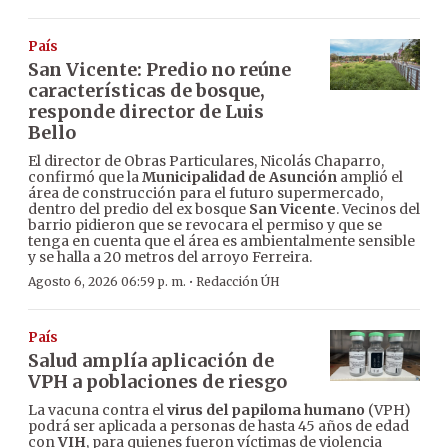
País
San Vicente: Predio no reúne
características de bosque,
responde director de Luis
Bello
El director de Obras Particulares, Nicolás Chaparro,
confirmó que la
Municipalidad de Asunción
amplió el
área de construcción para el futuro supermercado,
dentro del predio del ex bosque
San Vicente
. Vecinos del
barrio pidieron que se revocara el permiso y que se
tenga en cuenta que el área es ambientalmente sensible
y se halla a 20 metros del arroyo Ferreira.
·
Agosto 6, 2026 06:59 p. m.
Redacción ÚH
País
Salud amplía aplicación de
VPH a poblaciones de riesgo
La vacuna contra el
virus del papiloma humano
(VPH)
podrá ser aplicada a personas de hasta 45 años de edad
con
VIH
, para quienes fueron víctimas de violencia