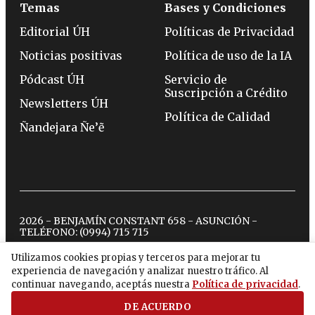
Temas
Bases y Condiciones
Editorial ÚH
Políticas de Privacidad
Noticias positivas
Política de uso de la IA
Pódcast ÚH
Servicio de
Suscripción a Crédito
Newsletters ÚH
Política de Calidad
Ñandejara Ñe’ẽ
2026 - BENJAMÍN CONSTANT 658 - ASUNCIÓN -
TELÉFONO:
(0994) 715 715
Utilizamos cookies propias y terceros para mejorar tu
experiencia de navegación y analizar nuestro tráfico. Al
twitter
instagram
facebook
tiktok
youtube
spotify
continuar navegando, aceptás nuestra
Política de privacidad
.
DE ACUERDO