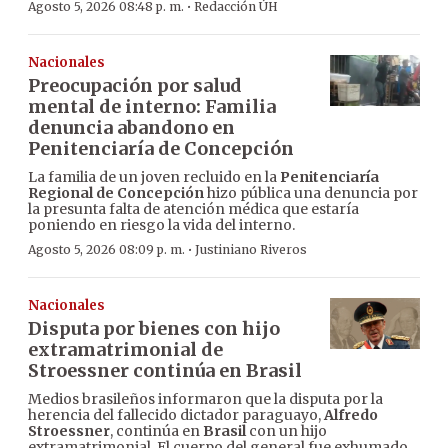
·
Agosto 5, 2026 08:48 p. m.
Redacción ÚH
Nacionales
Preocupación por salud
mental de interno: Familia
denuncia abandono en
Penitenciaría de Concepción
La familia de un joven recluido en la
Penitenciaría
Regional de Concepción
hizo pública una denuncia por
la presunta falta de atención médica que estaría
poniendo en riesgo la vida del interno.
·
Agosto 5, 2026 08:09 p. m.
Justiniano Riveros
Nacionales
Disputa por bienes con hijo
extramatrimonial de
Stroessner continúa en Brasil
Medios brasileños informaron que la disputa por la
herencia del fallecido dictador paraguayo,
Alfredo
Stroessner
, continúa en
Brasil
con un hijo
extramatrimonial. El cuerpo del general fue exhumado