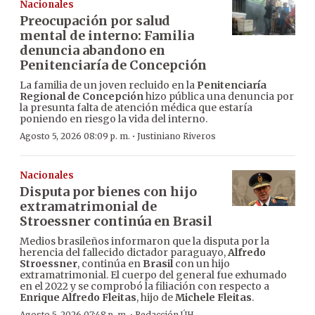
Nacionales
Preocupación por salud
mental de interno: Familia
denuncia abandono en
Penitenciaría de Concepción
La familia de un joven recluido en la
Penitenciaría
Regional de Concepción
hizo pública una denuncia por
la presunta falta de atención médica que estaría
poniendo en riesgo la vida del interno.
·
Agosto 5, 2026 08:09 p. m.
Justiniano Riveros
Nacionales
Disputa por bienes con hijo
extramatrimonial de
Stroessner continúa en Brasil
Medios brasileños informaron que la disputa por la
herencia del fallecido dictador paraguayo,
Alfredo
Stroessner
, continúa en
Brasil
con un hijo
extramatrimonial. El cuerpo del general fue exhumado
en el 2022 y se comprobó la filiación con respecto a
Enrique Alfredo Fleitas
, hijo de
Michele Fleitas
.
Agosto 5, 2026 07:48 p. m.
Redacción ÚH