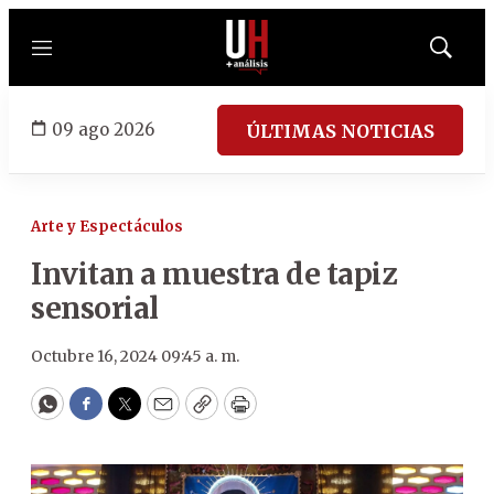
Menú
Mostrar
búsqued
09 ago 2026
ÚLTIMAS NOTICIAS
Arte y Espectáculos
Invitan a muestra de tapiz
sensorial
Octubre 16, 2024 09:45 a. m.
WhatsApp
Facebook
Twitter
Email
Copy
Print