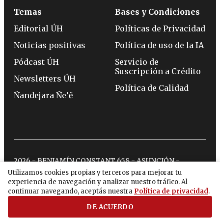
Temas
Bases y Condiciones
Editorial ÚH
Políticas de Privacidad
Noticias positivas
Política de uso de la IA
Pódcast ÚH
Servicio de
Suscripción a Crédito
Newsletters ÚH
Política de Calidad
Ñandejara Ñe’ẽ
2026 - BENJAMÍN CONSTANT 658 - ASUNCIÓN -
TELÉFONO:
(0994) 715 715
Utilizamos cookies propias y terceros para mejorar tu
experiencia de navegación y analizar nuestro tráfico. Al
continuar navegando, aceptás nuestra
Política de privacidad
.
twitter
instagram
facebook
tiktok
youtube
spotify
DE ACUERDO