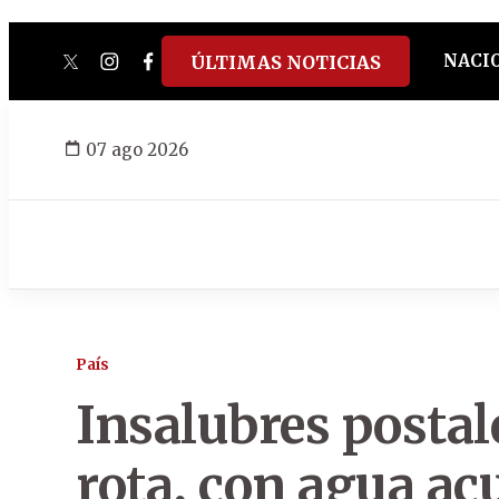
NACI
ÚLTIMAS NOTICIAS
twitter
instagram
facebook
tiktok
youtube
spotify
07 ago 2026
País
Insalubres postal
rota, con agua a