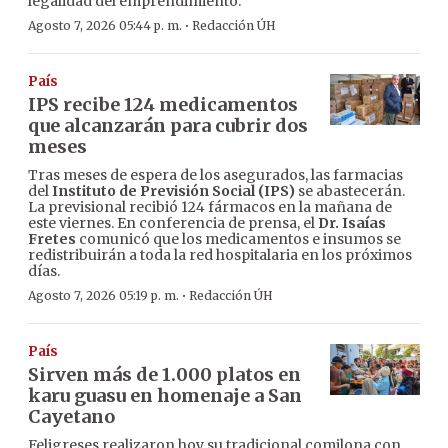
legalidad del emprendimiento.
·
Agosto 7, 2026 05:44 p. m.
Redacción ÚH
País
IPS recibe 124 medicamentos
que alcanzarán para cubrir dos
meses
Tras meses de espera de los asegurados, las farmacias
del
Instituto de Previsión Social (IPS)
se abastecerán.
La previsional recibió 124 fármacos en la mañana de
este viernes. En conferencia de prensa, el
Dr. Isaías
Fretes
comunicó que los medicamentos e insumos se
redistribuirán a toda la red hospitalaria en los próximos
días.
·
Agosto 7, 2026 05:19 p. m.
Redacción ÚH
País
Sirven más de 1.000 platos en
karu guasu en homenaje a San
Cayetano
Feligreses realizaron hoy su tradicional comilona con