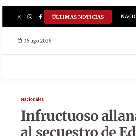
NACI
ÚLTIMAS NOTICIAS
twitter
instagram
facebook
tiktok
youtube
spotify
06 ago 2026
Nacionales
Infructuoso alla
al secuestro de E