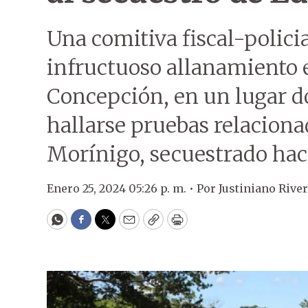
Una comitiva fiscal-policia
infructuoso allanamiento 
Concepción, en un lugar 
hallarse pruebas relaciona
Morínigo, secuestrado hac
Enero 25, 2024 05:26 p. m. •
Por
Justiniano Rive
WhatsApp
Facebook
Twitter
Email
Copy
Print