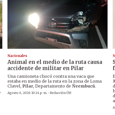
Nacionales
N
Animal en el medio de la ruta causa
accidente de militar en Pilar
Una camioneta chocó contra una vaca que
E
estaba en medio de la ruta en la zona de Loma
Clavel,
Pilar
, Departamento de
Ñeembucú
.
d
,
h
·
Agosto 6, 2026 10:24 p. m.
Redacción ÚH
d
a
A