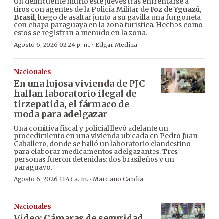
Un delincuente murió este jueves tras enfrentarse a
tiros con agentes de la Policía Militar de
Foz de Yguazú
,
Brasil
, luego de asaltar junto a su gavilla una furgoneta
con chapa paraguaya en la zona turística. Hechos como
estos se registran a menudo en la zona.
·
Agosto 6, 2026 02:24 p. m.
Edgar Medina
Nacionales
En una lujosa vivienda de PJC
hallan laboratorio ilegal de
tirzepatida, el fármaco de
moda para adelgazar
Una comitiva fiscal y policial llevó adelante un
procedimiento en una vivienda ubicada en Pedro Juan
Caballero, donde se halló un laboratorio clandestino
para elaborar medicamentos adelgazantes. Tres
personas fueron detenidas: dos brasileños y un
paraguayo.
·
Agosto 6, 2026 11:43 a. m.
Marciano Candia
Nacionales
Video: Cámaras de seguridad