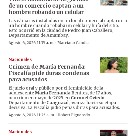
de un comercio captan a un
hombre robando un celular
Las cámaras instaladas en un local comercial captaron a
un hombre cuando robaba un celular y huía del sitio.
Esto ocurrió en la ciudad de Pedro Juan Caballero,
Departamento de Amambay.
·
Agosto 6, 2026 11:35 a. m.
Marciano Candia
Nacionales
Crimen de María Fernanda:
Fiscalía pide duras condenas
para acusados
El juicio oral y público por el feminicidio de la
adolescente
María Fernanda
Benítez, de 17 años,
ocurrido en mayo de 2025 en
Coronel Oviedo
,
Departamento de
Caaguazú
, avanza hacia su etapa
decisiva. La Fiscalía pidió penas duras para acusados.
·
Agosto 6, 2026 11:25 a. m.
Robert Figueredo
Nacionales