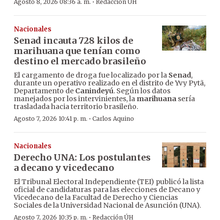
·
Agosto 8, 2026 08:36 a. m.
Redacción ÚH
Nacionales
Senad incauta 728 kilos de
marihuana que tenían como
destino el mercado brasileño
El cargamento de droga fue localizado por la
Senad
,
durante un operativo realizado en el distrito de Yvy Pytã,
Departamento de
Canindeyú
. Según los datos
manejados por los intervinientes, la
marihuana
sería
trasladada hacia territorio brasileño.
·
Agosto 7, 2026 10:41 p. m.
Carlos Aquino
Nacionales
Derecho UNA: Los postulantes
a decano y vicedecano
El Tribunal Electoral Independiente (TEI) publicó la lista
oficial de candidaturas para las elecciones de Decano y
Vicedecano de la Facultad de Derecho y Ciencias
Sociales de la Universidad Nacional de Asunción (UNA).
·
Agosto 7, 2026 10:35 p. m.
Redacción ÚH