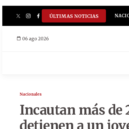
NACI
ÚLTIMAS NOTICIAS
twitter
instagram
facebook
tiktok
youtube
spotify
06 ago 2026
Nacionales
Incautan más de 2
detienen a un jo