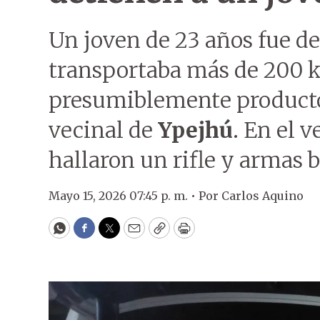
Un joven de 23 años fue d
transportaba más de 200 ki
presumiblemente producto
vecinal de
Ypejhú
. En el 
hallaron un rifle y armas 
Mayo 15, 2026 07:45 p. m. •
Por
Carlos Aquino
WhatsApp
Facebook
Twitter
Email
Copy
Print