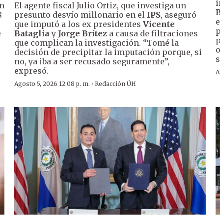
i
un
El agente fiscal Julio Ortiz, que investiga un
B
8
presunto desvío millonario en el
IPS
, aseguró
e
que imputó a los ex presidentes
Vicente
p
e
Bataglia
y
Jorge Brítez
a causa de filtraciones
p
que complican la investigación. “Tomé la
o
decisión de precipitar la imputación porque, si
s
no, ya iba a ser recusado seguramente”,
expresó.
A
·
Agosto 5, 2026 12:08 p. m.
Redacción ÚH