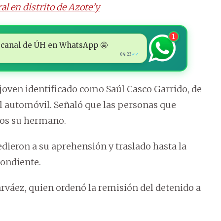
al en distrito de Azote’y
1
 al canal de ÚH en WhatsApp 🤩
04:23
✓✓
 joven identificado como Saúl Casco Garrido, de
el automóvil. Señaló que las personas que
llos su hermano.
edieron a su aprehensión y traslado hasta la
pondiente.
arváez, quien ordenó la remisión del detenido a