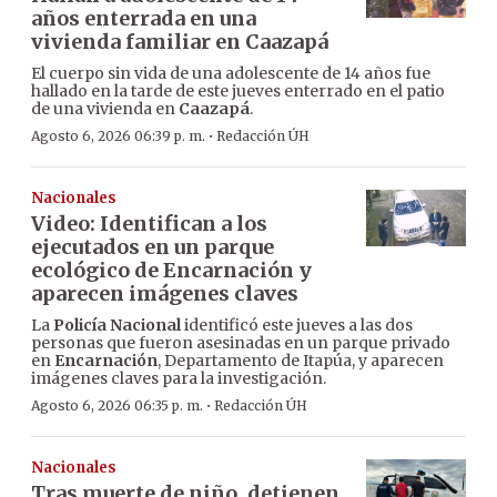
años enterrada en una
vivienda familiar en Caazapá
El cuerpo sin vida de una adolescente de 14 años fue
hallado en la tarde de este jueves enterrado en el patio
de una vivienda en
Caazapá
.
·
Agosto 6, 2026 06:39 p. m.
Redacción ÚH
Nacionales
Video: Identifican a los
ejecutados en un parque
ecológico de Encarnación y
aparecen imágenes claves
La
Policía Nacional
identificó este jueves a las dos
personas que fueron asesinadas en un parque privado
en
Encarnación
, Departamento de Itapúa, y aparecen
imágenes claves para la investigación.
·
Agosto 6, 2026 06:35 p. m.
Redacción ÚH
Nacionales
Tras muerte de niño, detienen