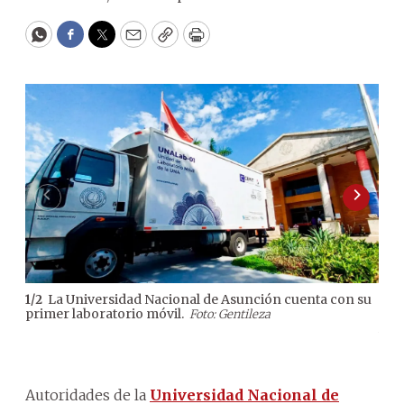
WhatsApp
Facebook
Twitter
Email
Copy
Print
La Universidad Nacional de Asunción cuenta con su
1
/
2
2
/
2
primer laboratorio móvil.
Zull
Foto: Gentileza
Asun
uni
inve
Autoridades de la
Universidad Nacional de