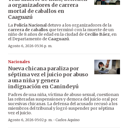
a organizadores de carrera
mortal de caballos en
Caaguazú
La
Policía Nacional
detuvo a los organizadores de la
carrera de caballos
que terminó con la muerte de un
niño de 8 años de edad en la ciudad de
Cecilio Báez
, en
el Departamento de
Caaguazú
.
Agosto 6, 2026 05:36 p. m.
Nacionales
Nueva chicana paraliza por
séptima vez el juicio por abuso
a una niña y genera
indignación en Canindeyú
Padres de una niña, víctima de abuso sexual, cuestionan
las reiteradas suspensiones y demora del juicio oral por
sucesivas chicanas. La defensa del acusado recusó a los
miembros del tribunal y logró suspender por séptima
vez el juicio.
·
Agosto 6, 2026 05:02 p. m.
Carlos Aquino