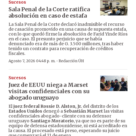
Sucesos
Sala Penal de la Corte ratifica
absolución en caso de estafa
La Sala Penal de la Corte declaró inadmisible el recurso
de casación promovido en una causa de supuesta estafa,
con lo que quedó firme la absolución de Farid Yinde Ríos
en el caso. El presunto perjuicio que se había
denunciado era de más de G. 3.500 millones, tras haber
tenido un contrato para recuperación de créditos
fiscales.
·
Agosto 7, 2026 04:48 p. m.
Redacción ÚH
Sucesos
Juez de EEUU niega a Marset
visitas confidenciales con su
abogado uruguayo
El
juez federal Rossie D. Alston, Jr.
del distrito de los
Estados Unidos
denegó a
Sebastián Marset
las visitas
confidenciales abogado-cliente con su defensor
uruguayo
Santiago Moratorio
, ya que no es parte de su
equipo de defensa estadounidense, ni está acreditado en
la causa. El procesado está preso, esperando su juicio
que comenzará el 11 de enero.