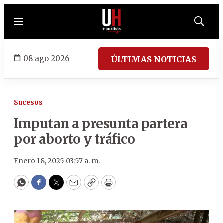
Menú
Mostrar
búsqued
08 ago 2026
ÚLTIMAS NOTICIAS
Sucesos
Imputan a presunta partera
por aborto y tráfico
Enero 18, 2025 03:57 a. m.
WhatsApp
Facebook
Twitter
Email
Copy
Print