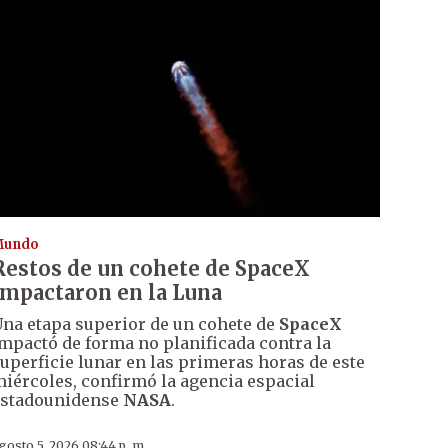
Mundo
Restos de un cohete de SpaceX
impactaron en la Luna
na etapa superior de un cohete de
SpaceX
mpactó de forma no planificada contra la
uperficie lunar en las primeras horas de este
iércoles, confirmó la agencia espacial
estadounidense
NASA
.
gosto 5, 2026 08:44 p. m.