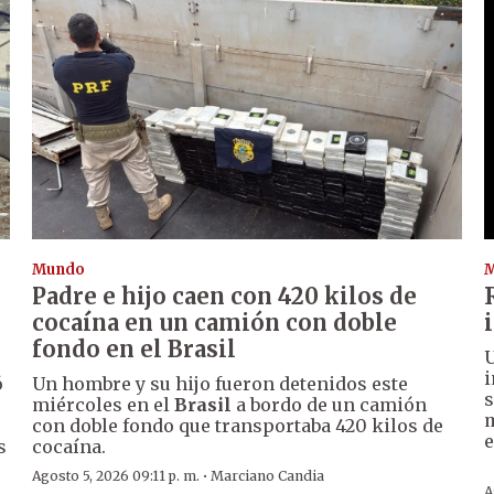
Mundo
Padre e hijo caen con 420 kilos de
cocaína en un camión con doble
fondo en el Brasil
U
i
ó
Un hombre y su hijo fueron detenidos este
s
miércoles en el
Brasil
a bordo de un camión
m
con doble fondo que transportaba 420 kilos de
s
cocaína.
·
Agosto 5, 2026 09:11 p. m.
Marciano Candia
A