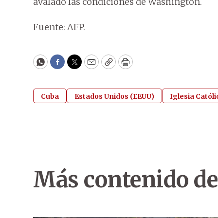
avalado las condiciones de Washington.
Fuente: AFP.
WhatsApp
Facebook
Twitter
Email
Copy
Print
Cuba
Estados Unidos (EEUU)
Iglesia Católi
Más contenido de