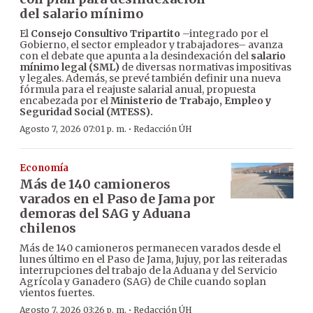
del salario mínimo
El
Consejo Consultivo Tripartito
–integrado por el
Gobierno, el sector empleador y trabajadores– avanza
con el debate que apunta a la desindexación del
salario
mínimo legal (SML)
de diversas normativas impositivas
y legales. Además, se prevé también definir una nueva
fórmula para el reajuste salarial anual, propuesta
encabezada por el
Ministerio de Trabajo, Empleo y
Seguridad Social (MTESS).
·
Agosto 7, 2026 07:01 p. m.
Redacción ÚH
Economía
Más de 140 camioneros
varados en el Paso de Jama por
demoras del SAG y Aduana
chilenos
Más de 140 camioneros permanecen varados desde el
lunes último en el Paso de Jama, Jujuy, por las reiteradas
interrupciones del trabajo de la Aduana y del Servicio
Agrícola y Ganadero (SAG) de Chile cuando soplan
vientos fuertes.
·
Agosto 7, 2026 03:26 p. m.
Redacción ÚH