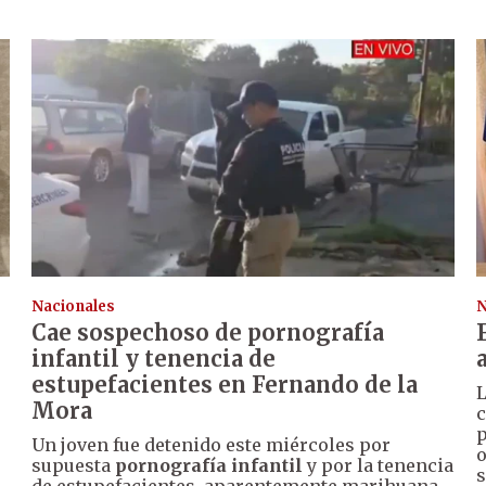
Nacionales
N
Cae sospechoso de pornografía
infantil y tenencia de
estupefacientes en Fernando de la
Mora
c
p
Un joven fue detenido este miércoles por
o
supuesta
pornografía infantil
y por la tenencia
s
o
de estupefacientes, aparentemente marihuana.