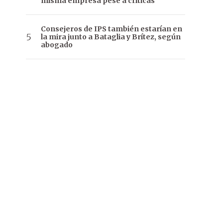
misma empresa pese a críticas
Consejeros de IPS también estarían en
la mira junto a Bataglia y Brítez, según
abogado