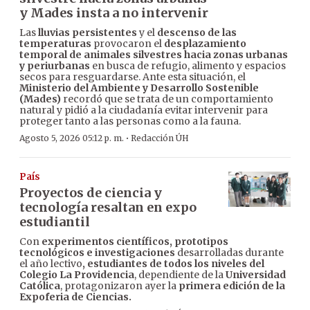
y Mades insta a no intervenir
Las
lluvias persistentes
y el
descenso de las
temperaturas
provocaron el
desplazamiento
temporal de animales silvestres hacia zonas urbanas
y periurbanas
en busca de refugio, alimento y espacios
secos para resguardarse. Ante esta situación, el
Ministerio del Ambiente y Desarrollo Sostenible
(Mades)
recordó que se trata de un comportamiento
natural y pidió a la ciudadanía evitar intervenir para
proteger tanto a las personas como a la fauna.
·
Agosto 5, 2026 05:12 p. m.
Redacción ÚH
País
Proyectos de ciencia y
tecnología resaltan en expo
estudiantil
Con
experimentos científicos, prototipos
tecnológicos e investigaciones
desarrolladas durante
el año lectivo
, estudiantes de todos los niveles del
Colegio La Providencia
, dependiente de la
Universidad
Católica
, protagonizaron ayer la
primera edición de la
Expoferia de Ciencias.