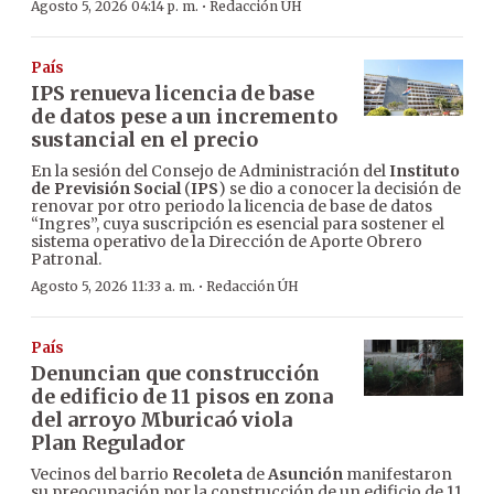
·
Agosto 5, 2026 04:14 p. m.
Redacción ÚH
País
IPS renueva licencia de base
de datos pese a un incremento
sustancial en el precio
En la sesión del Consejo de Administración del
Instituto
de Previsión Social
(
IPS
) se dio a conocer la decisión de
renovar por otro periodo la licencia de base de datos
“Ingres”, cuya suscripción es esencial para sostener el
sistema operativo de la Dirección de Aporte Obrero
Patronal.
·
Agosto 5, 2026 11:33 a. m.
Redacción ÚH
País
Denuncian que construcción
de edificio de 11 pisos en zona
del arroyo Mburicaó viola
Plan Regulador
Vecinos del barrio
Recoleta
de
Asunción
manifestaron
su preocupación por la construcción de un edificio de 11