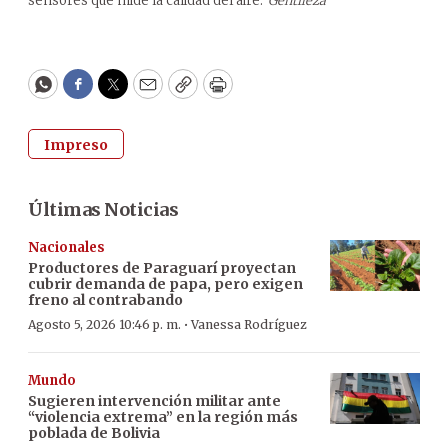
sensores que mide la calidad del aire.
Gentileza
WhatsApp
Facebook
Twitter
Email
Copy
Print
Impreso
Últimas Noticias
Nacionales
Productores de Paraguarí proyectan
cubrir demanda de papa, pero exigen
freno al contrabando
·
Agosto 5, 2026 10:46 p. m.
Vanessa Rodríguez
Mundo
Sugieren intervención militar ante
“violencia extrema” en la región más
poblada de Bolivia