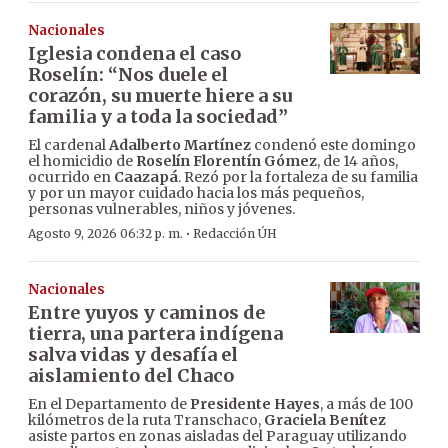
Nacionales
Iglesia condena el caso
Roselín: “Nos duele el
corazón, su muerte hiere a su
familia y a toda la sociedad”
El cardenal
Adalberto Martínez
condenó este domingo
el homicidio de
Roselín Florentín Gómez
, de 14 años,
ocurrido en
Caazapá
. Rezó por la fortaleza de su familia
y por un mayor cuidado hacia los más pequeños,
personas vulnerables, niños y jóvenes.
·
Agosto 9, 2026 06:32 p. m.
Redacción ÚH
Nacionales
Entre yuyos y caminos de
tierra, una partera indígena
salva vidas y desafía el
aislamiento del Chaco
En el Departamento de
Presidente Hayes
, a más de 100
kilómetros de la ruta Transchaco,
Graciela Benítez
asiste partos en zonas aisladas del Paraguay utilizando