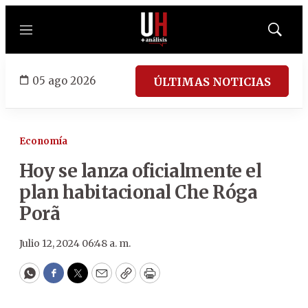
Menú
Mostrar
búsqued
05 ago 2026
ÚLTIMAS NOTICIAS
Economía
Hoy se lanza oficialmente el
plan habitacional Che Róga
Porã
Julio 12, 2024 06:48 a. m.
WhatsApp
Facebook
Twitter
Email
Copy
Print