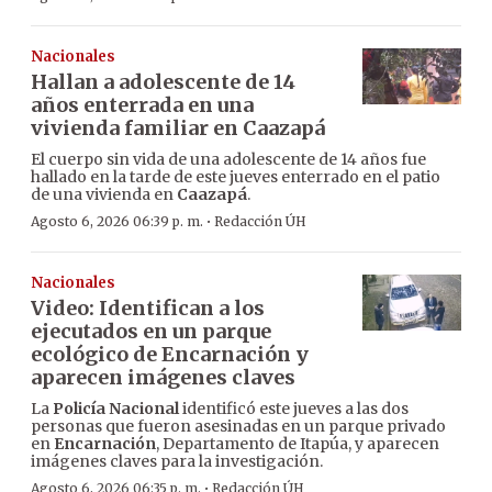
Nacionales
Hallan a adolescente de 14
años enterrada en una
vivienda familiar en Caazapá
El cuerpo sin vida de una adolescente de 14 años fue
hallado en la tarde de este jueves enterrado en el patio
de una vivienda en
Caazapá
.
·
Agosto 6, 2026 06:39 p. m.
Redacción ÚH
Nacionales
Video: Identifican a los
ejecutados en un parque
ecológico de Encarnación y
aparecen imágenes claves
La
Policía Nacional
identificó este jueves a las dos
personas que fueron asesinadas en un parque privado
en
Encarnación
, Departamento de Itapúa, y aparecen
imágenes claves para la investigación.
·
Agosto 6, 2026 06:35 p. m.
Redacción ÚH