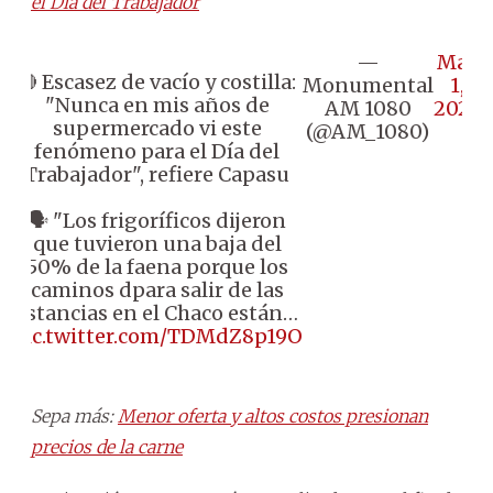
el Día del Trabajador
—
May
🔴 Escasez de vacío y costilla:
Monumental
1,
"Nunca en mis años de
AM 1080
2026
supermercado vi este
(@AM_1080)
fenómeno para el Día del
Trabajador", refiere Capasu
🗣️ "Los frigoríficos dijeron
que tuvieron una baja del
50% de la faena porque los
caminos dpara salir de las
estancias en el Chaco están…
pic.twitter.com/TDMdZ8p19O
Sepa más:
Menor oferta y altos costos presionan
precios de la carne