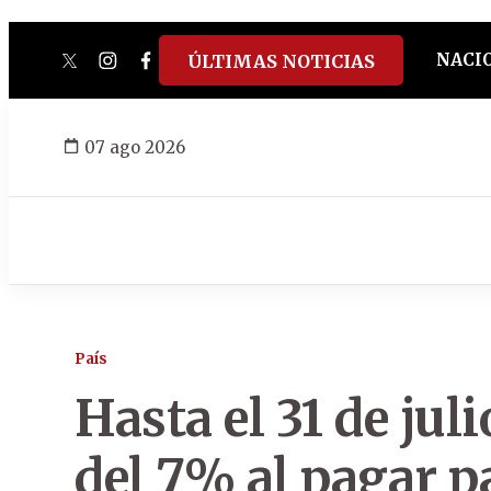
NACI
ÚLTIMAS NOTICIAS
twitter
instagram
facebook
tiktok
youtube
spotify
07 ago 2026
País
Hasta el 31 de ju
del 7% al pagar p