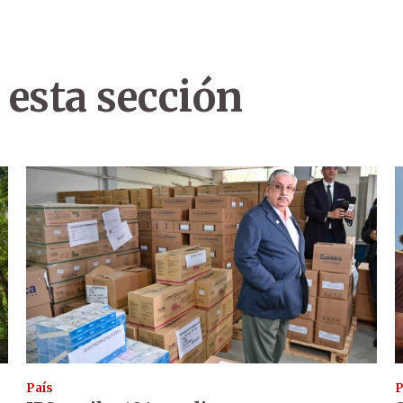
 esta sección
País
P