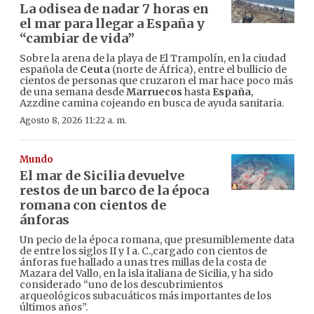
La odisea de nadar 7 horas en
el mar para llegar a España y
“cambiar de vida”
Sobre la arena de la playa de El Trampolín, en la ciudad
española de
Ceuta
(norte de África), entre el bullicio de
cientos de personas que cruzaron el mar hace poco más
de una semana desde
Marruecos
hasta
España
,
Azzdine camina cojeando en busca de ayuda sanitaria.
Agosto 8, 2026 11:22 a. m.
Mundo
El mar de Sicilia devuelve
restos de un barco de la época
romana con cientos de
ánforas
Un pecio de la época romana, que presumiblemente data
de entre los siglos II y I a. C.,cargado con cientos de
ánforas fue hallado a unas tres millas de la costa de
Mazara del Vallo, en la isla italiana de Sicilia, y ha sido
considerado “uno de los descubrimientos
arqueológicos subacuáticos más importantes de los
últimos años”.