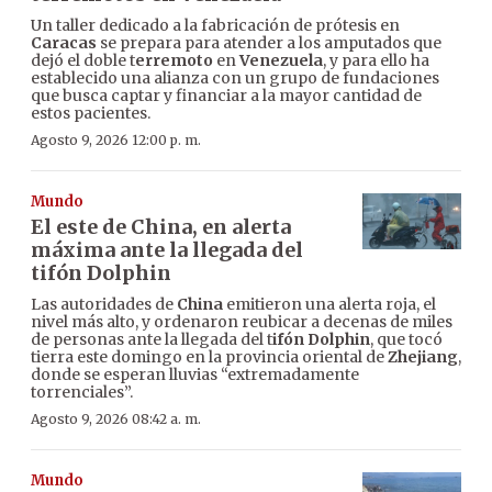
Un taller dedicado a la fabricación de prótesis en
Caracas
se prepara para atender a los amputados que
dejó el doble t
erremoto
en
Venezuela
, y para ello ha
establecido una alianza con un grupo de fundaciones
que busca captar y financiar a la mayor cantidad de
estos pacientes.
Agosto 9, 2026 12:00 p. m.
Mundo
El este de China, en alerta
máxima ante la llegada del
tifón Dolphin
Las autoridades de
China
emitieron una alerta roja, el
nivel más alto, y ordenaron reubicar a decenas de miles
de personas ante la llegada del t
ifón Dolphin
, que tocó
tierra este domingo en la provincia oriental de
Zhejiang
,
donde se esperan lluvias “extremadamente
torrenciales”.
Agosto 9, 2026 08:42 a. m.
Mundo