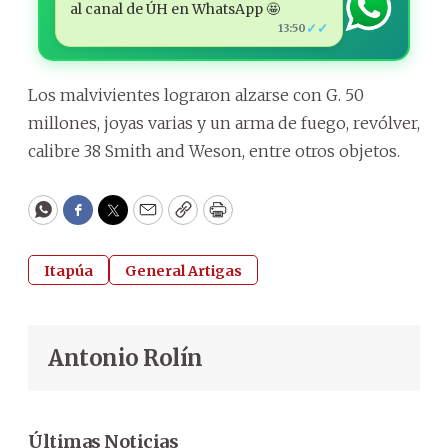
al canal de ÚH en WhatsApp 🤩
✓✓
13:50
Los malvivientes lograron alzarse con G. 50
millones, joyas varias y un arma de fuego, revólver,
calibre 38 Smith and Weson, entre otros objetos.
WhatsApp
Facebook
Twitter
Email
Copy
Print
Itapúa
General Artigas
Antonio Rolín
Últimas Noticias