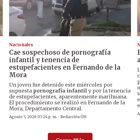
Nacionales
N
Cae sospechoso de pornografía
infantil y tenencia de
estupefacientes en Fernando de la
Mora
c
p
Un joven fue detenido este miércoles por
o
supuesta
pornografía infantil
y por la tenencia
s
o
de estupefacientes, aparentemente marihuana.
e
El procedimiento se realizó en Fernando de la
e
Mora, Departamento Central.
A
·
Agosto 5, 2026 07:24 p. m.
Redacción ÚH