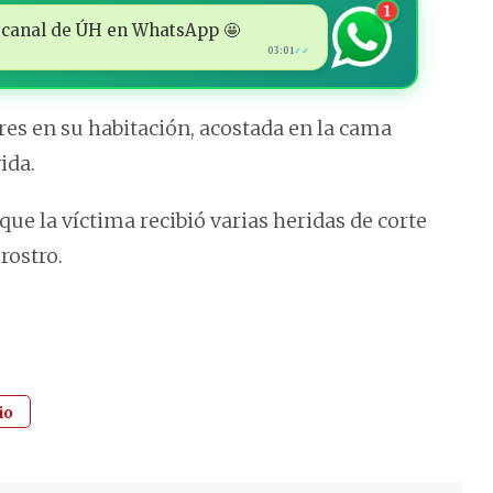
1
 al canal de ÚH en WhatsApp 🤩
03:01
✓✓
res en su habitación, acostada en la cama
ida.
e la víctima recibió varias heridas de corte
rostro.
io