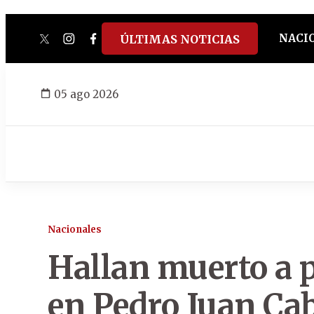
NACI
ÚLTIMAS NOTICIAS
twitter
instagram
facebook
tiktok
youtube
spotify
05 ago 2026
Nacionales
Hallan muerto a 
en Pedro Juan Cab