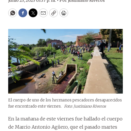
Junio 23, 2023 03:37 p. m. •
Por
Justiniano Riveros
WhatsApp
Facebook
Twitter
Email
Copy
Print
El cuerpo de uno de los hermanos pescadores desaparecidos
fue encontrado este viernes.
Foto: Justiniano Riveros
En la mañana de este viernes fue hallado el cuerpo
de Marcio Antonio Agüero, que el pasado martes