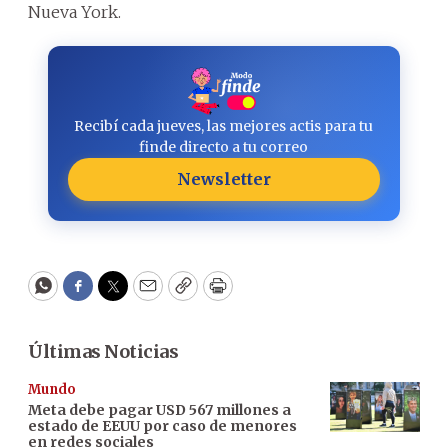
Nueva York.
Recibí cada jueves, las mejores actis para tu
finde directo a tu correo
Newsletter
WhatsApp
Facebook
Twitter
Email
Copy
Print
Últimas Noticias
Mundo
Meta debe pagar USD 567 millones a
estado de EEUU por caso de menores
en redes sociales