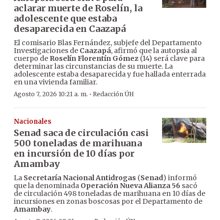
aclarar muerte de Roselín, la
adolescente que estaba
desaparecida en Caazapá
El comisario Blas Fernández, subjefe del Departamento
Investigaciones de
Caazapá
, afirmó que la autopsia al
cuerpo de
Roselín Florentín Gómez
(14) será clave para
determinar las circunstancias de su muerte. La
adolescente estaba desaparecida y fue hallada enterrada
en una vivienda familiar.
·
Agosto 7, 2026 10:21 a. m.
Redacción ÚH
Nacionales
Senad saca de circulación casi
500 toneladas de marihuana
en incursión de 10 días por
Amambay
La
Secretaría Nacional Antidrogas
(
Senad
) informó
que la denominada
Operación Nueva Alianza 56
sacó
de circulación 498 toneladas de marihuana en 10 días de
incursiones en zonas boscosas por el Departamento de
Amambay
.