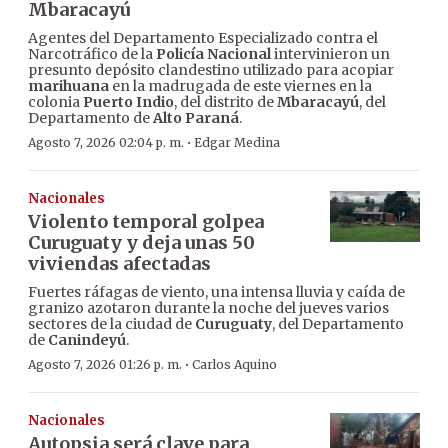
Mbaracayú
Agentes del Departamento Especializado contra el
Narcotráfico de la
Policía Nacional
intervinieron un
presunto depósito clandestino utilizado para acopiar
marihuana
en la madrugada de este viernes en la
colonia
Puerto Indio
, del distrito de
Mbaracayú
, del
Departamento de
Alto Paraná
.
·
Agosto 7, 2026 02:04 p. m.
Edgar Medina
Nacionales
Violento temporal golpea
Curuguaty y deja unas 50
viviendas afectadas
Fuertes ráfagas de viento, una intensa lluvia y caída de
granizo azotaron durante la noche del jueves varios
sectores de la ciudad de
Curuguaty
, del Departamento
de
Canindeyú
.
·
Agosto 7, 2026 01:26 p. m.
Carlos Aquino
Nacionales
Autopsia será clave para