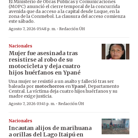
El Ministerio de Obras Públicas y Comunicaciones
(MOPC) anunció el cierre temporal de la concurrida
avenida que da acceso a la capital desde Luque, en la
zona de la Conmebol. La clausura del acceso comienza
este sábado.
·
Agosto 7, 2026 05:48 p. m.
Redacción ÚH
Nacionales
Mujer fue asesinada tras
resistirse al robo de su
motocicleta y deja cuatro
hijos huérfanos en Ypané
Una mujer se resistió a un asalto y falleció tras ser
baleada por
motochorros
en
Ypané
, Departamento
Central. La víctima deja cuatro hijos huérfanos y su
madre exige justicia.
·
Agosto 7, 2026 03:45 p. m.
Redacción ÚH
Nacionales
Incautan alijos de marihuana
a orillas del Lago Itaipú en